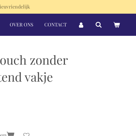
ieuvriendelijk
OVER ONS
CONTACT
Pouch zonder
tend vakje
gen