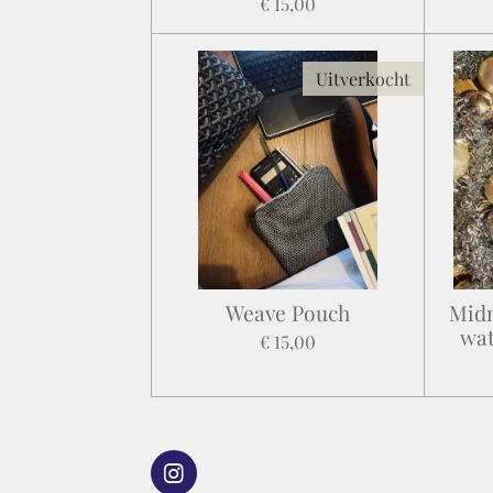
€ 15,00
Uitverkocht
Weave Pouch
Midn
wat
€ 15,00
I