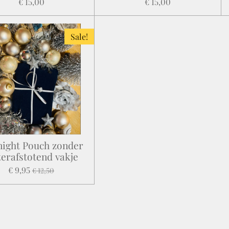
€ 15,00
€ 15,00
Sale!
ight Pouch zonder
erafstotend vakje
€ 9,95
€ 12,50