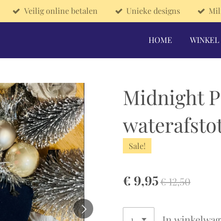
Veilig online betalen
Unieke designs
Mil
HOME
WINKEL
Midnight 
waterafsto
Sale!
€ 9,95
€ 12,50
In winkelwa